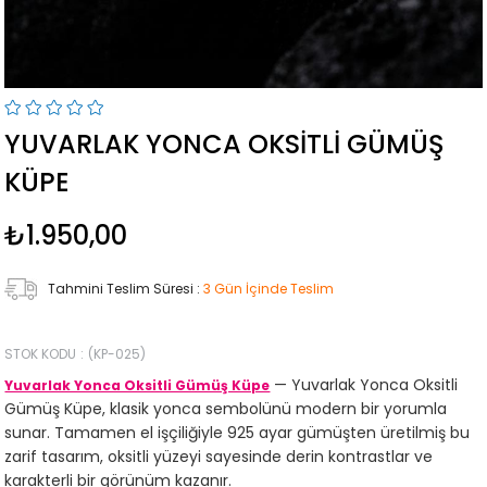
YUVARLAK YONCA OKSITLI GÜMÜŞ
KÜPE
₺1.950,00
Tahmini Teslim Süresi
:
3 Gün İçinde Teslim
STOK KODU
(KP-025)
— Yuvarlak Yonca Oksitli
Yuvarlak Yonca Oksitli Gümüş Küpe
Gümüş Küpe, klasik yonca sembolünü modern bir yorumla
sunar. Tamamen el işçiliğiyle 925 ayar gümüşten üretilmiş bu
zarif tasarım, oksitli yüzeyi sayesinde derin kontrastlar ve
karakterli bir görünüm kazanır.