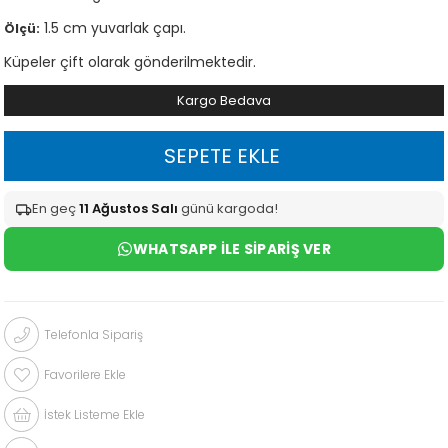
1.5 cm yuvarlak çapı.
Ölçü:
Küpeler çift olarak gönderilmektedir.
Kargo Bedava
En geç
11 Ağustos Salı
günü kargoda!
WHATSAPP ILE SIPARIŞ VER
Telefonla Sipariş
Favorilere Ekle
İstek Listeme Ekle