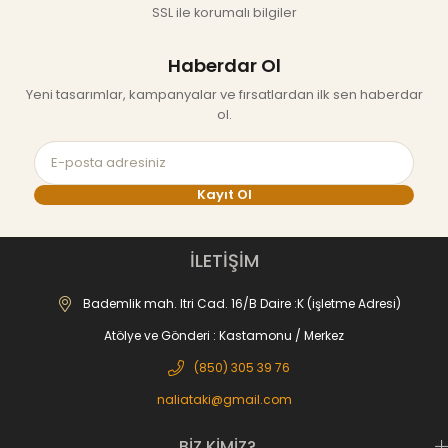
SSL ile korumalı bilgiler
Haberdar Ol
Yeni tasarımlar, kampanyalar ve fırsatlardan ilk sen haberdar
ol.
Kayıt Ol
İLETİŞİM
Bademlik mah. Itri Cad. 16/B Daire :K (işletme Adresi)
Atölye ve Gönderi : Kastamonu / Merkez
(850) 305 39 76‬
naliataki@gmail.com
BİZ KİMİZ?