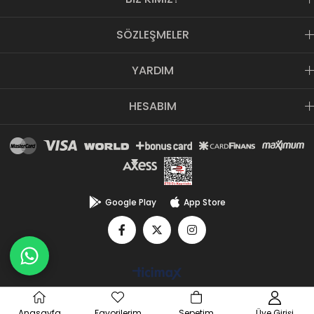
SÖZLEŞMELER
YARDIM
HESABIM
Google Play
App Store
Anasayfa
Favorilerim
Sepetim
Üye Girişi