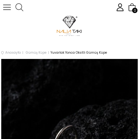
0
Anasayfa
Gümüş Küpe
Yuvarlak Yonca Oksitli Gümüş Küpe