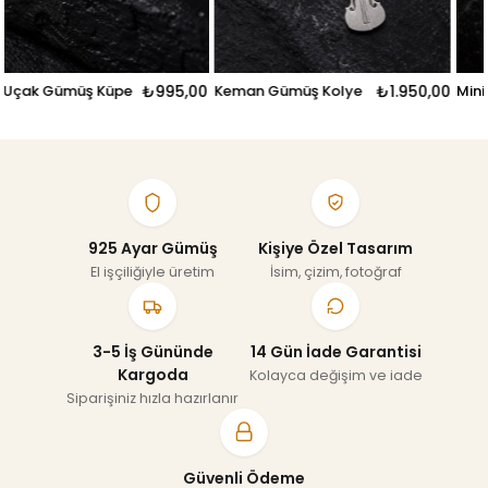
00
Keman Gümüş Kolye
₺1.950,00
Mini Gitar Gümüş Küpe
₺995,0
925 Ayar Gümüş
Kişiye Özel Tasarım
El işçiliğiyle üretim
İsim, çizim, fotoğraf
3-5 İş Gününde
14 Gün İade Garantisi
Kargoda
Kolayca değişim ve iade
Siparişiniz hızla hazırlanır
Güvenli Ödeme