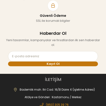
Güvenli Ödeme
SSL ile korumalı bilgiler
Haberdar Ol
Yeni tasarımlar, kampanyalar ve fırsatlardan ilk sen haberdar
ol.
Kayıt Ol
İLETİŞİM
Bademlik mah. Itri Cad. 16/B Daire :K (işletme Adresi)
Atölye ve Gönderi : Kastamonu / Merkez
(850) 305 39 76‬